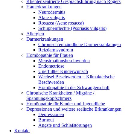
Klientenzentrierte Gesprächsführung nach Rogers
Hauterkrankungen
Neurodermitis
Akne vulgaris
Rosazea (Acne rosacea)
Schuppenflechte (Psoriasis vulgaris)
Allergien
Darmerkrankungen
Chronisch entzündliche Darmerkrankungen
Reizdarmsyndrom
Homöopathie für Frauen
Menstruationsbeschwerden
Endometriose
Unerfüllter Kinderwunsch
Wechsel Beschwerden = Klimakterische
Beschwerden
Homöopathie in der Schwangerschaft
Chronische Krankheiten / Migräne /
Spannungskopfschmerz
Homöopathie für Kinder und Jugendliche
Depressionen und weitere seelische Erkrankungen
Depressionen
Burnout
Ängste und Schlafstörungen
Kontakt