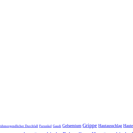
Grippe
Gelsemium
Hautausschlag
Haute
rühmorgendlicher Durchfall
Furunkel
Gaudi