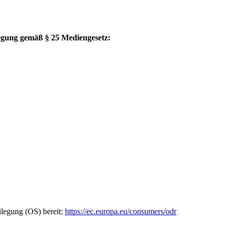
gung gemäß § 25 Mediengesetz:
ilegung (OS) bereit:
https://ec.europa.eu/consumers/odr