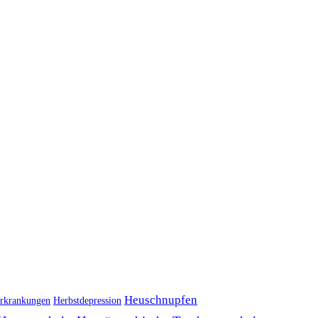
Heuschnupfen
rkrankungen
Herbstdepression