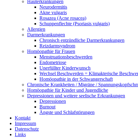
Hauterkrankungen
Neurodermitis
Akne vulgaris
Rosazea (Acne rosacea)
Schuppenflechte (Psoriasis vulgaris)
Allergien
Darmerkrankungen
Chronisch entzündliche Darmerkrankungen
Reizdarmsyndrom
Homöopathie für Frauen
Menstruationsbeschwerden
Endometriose
Unerfüllter Kinderwunsch
Wechsel Beschwerden = Klimakterische Beschwe
Homöopathie in der Schwangerschaft
Chronische Krankheiten / Migräne / Spannungskopfsch
Homöopathie für Kinder und Jugendliche
Depressionen und weitere seelische Erkrankungen
Depressionen
Burnout
Ängste und Schlafstörungen
Kontakt
Impressum
Datenschutz
Links