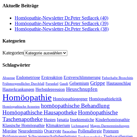
Aktuelle Beiträge
Homöopathie-Newsletter Dr.Peter Sedlacek (40)
Homöopathie-Newsletter Dr.Peter Sedlacek (39)
Homöopathie-Newsletter-Dr.Peter Sedlacek (38)
Kategorien
Kategorien
Schlagwörter
Endometriose
Erstreaktion
Erstverschlimmerung
Abszesse
Fieberhafte Bronchitis
Grippe
Gelsemium
Hautausschlag
Frühmorgendlicher Durchfall
Furunkel
Gaudi
Heuschnupfen
Hauterkrankungen
Herbstdepression
Homöopathie
Homöopathiegegner
Homöopathiekritik
homöopathische Behandlung
Homöopathische Arzneien
Homöopathische Hausapotheke
Homöopathische
Taschenapotheke
Husten
Ignatia
Insektenstiche
Kinderhomöopathie
Klassische Homöopathie
Klimakterium
Lichtmangel
Magen-Darmentzündungen
Migräne
Neurodermitis
Ovarzyste
Pollenallergie
Potenzen
Paracelsus
Prüfungsangst
Schwangerschaftsbegleitung
Tierhaarallergien
Taschenapotheke