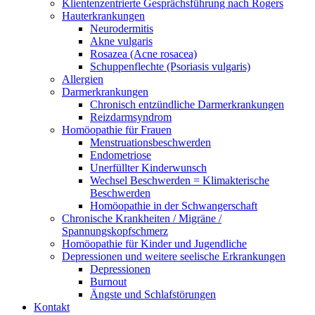
Klientenzentrierte Gesprächsführung nach Rogers
Hauterkrankungen
Neurodermitis
Akne vulgaris
Rosazea (Acne rosacea)
Schuppenflechte (Psoriasis vulgaris)
Allergien
Darmerkrankungen
Chronisch entzündliche Darmerkrankungen
Reizdarmsyndrom
Homöopathie für Frauen
Menstruationsbeschwerden
Endometriose
Unerfüllter Kinderwunsch
Wechsel Beschwerden = Klimakterische
Beschwerden
Homöopathie in der Schwangerschaft
Chronische Krankheiten / Migräne /
Spannungskopfschmerz
Homöopathie für Kinder und Jugendliche
Depressionen und weitere seelische Erkrankungen
Depressionen
Burnout
Ängste und Schlafstörungen
Kontakt