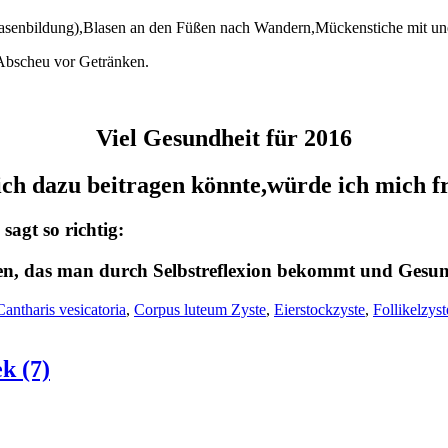
asenbildung),Blasen an den Füßen nach Wandern,Mückenstiche mit une
 Abscheu vor Getränken.
Viel Gesundheit für 2016
ch dazu beitragen könnte,würde ich mich f
agt so richtig:
ssen, das man durch Selbstreflexion bekommt und Ges
Cantharis vesicatoria
,
Corpus luteum Zyste
,
Eierstockzyste
,
Follikelzyst
k (7)