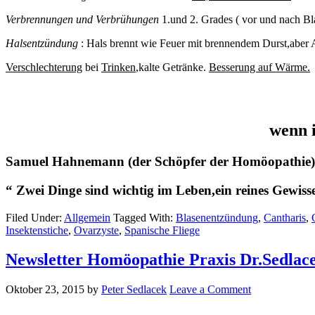
Verbrennungen und Verbrühungen
1.und 2. Grades ( vor und nach Bl
Halsentzündung
: Hals brennt wie Feuer mit brennendem Durst,aber
Verschlechterung
bei
Trinken
,kalte Getränke.
Besserung auf Wärme.
wenn i
Samuel Hahnemann (der Schöpfer der Homöopathie) s
“ Zwei Dinge sind wichtig im Leben,ein reines Gewi
Filed Under:
Allgemein
Tagged With:
Blasenentzündung
,
Cantharis
,
Insektenstiche
,
Ovarzyste
,
Spanische Fliege
Newsletter Homöopathie Praxis Dr.Sedlace
Oktober 23, 2015
by
Peter Sedlacek
Leave a Comment