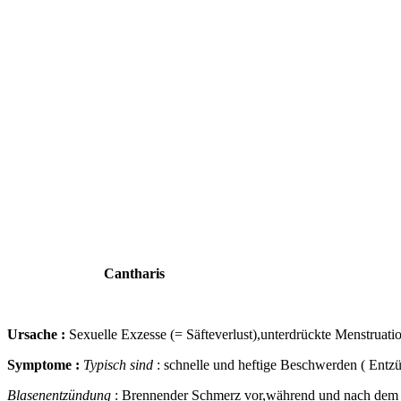
Cantharis
Ursache :
Sexuelle Exzesse (= Säfteverlust),unterdrückte Menstruati
Symptome :
Typisch sind
: schnelle und heftige Beschwerden ( Ent
Blasenentzündung
: Brennender Schmerz
vor,während und nach
dem u