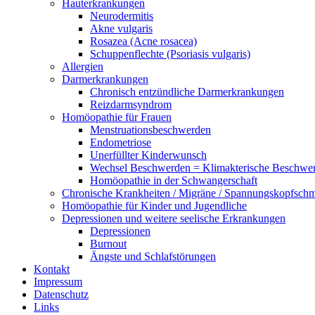
Hauterkrankungen
Neurodermitis
Akne vulgaris
Rosazea (Acne rosacea)
Schuppenflechte (Psoriasis vulgaris)
Allergien
Darmerkrankungen
Chronisch entzündliche Darmerkrankungen
Reizdarmsyndrom
Homöopathie für Frauen
Menstruationsbeschwerden
Endometriose
Unerfüllter Kinderwunsch
Wechsel Beschwerden = Klimakterische Beschwe
Homöopathie in der Schwangerschaft
Chronische Krankheiten / Migräne / Spannungskopfsch
Homöopathie für Kinder und Jugendliche
Depressionen und weitere seelische Erkrankungen
Depressionen
Burnout
Ängste und Schlafstörungen
Kontakt
Impressum
Datenschutz
Links