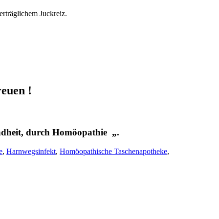
rträglichem Juckreiz.
reuen !
undheit, durch Homöopathie „.
e
,
Harnwegsinfekt
,
Homöopathische Taschenapotheke
,