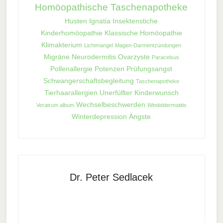
Homöopathische Taschenapotheke
Husten
Ignatia
Insektenstiche
Kinderhomöopathie
Klassische Homöopathie
Klimakterium
Lichtmangel
Magen-Darmentzündungen
Migräne
Neurodermitis
Ovarzyste
Paracelsus
Pollenallergie
Potenzen
Prüfungsangst
Schwangerschaftsbegleitung
Taschenapotheke
Tierhaarallergien
Unerfüllter Kinderwunsch
Wechselbeschwerden
Veratrum album
Windeldermatitis
Winterdepression
Ängste
Dr. Peter Sedlacek