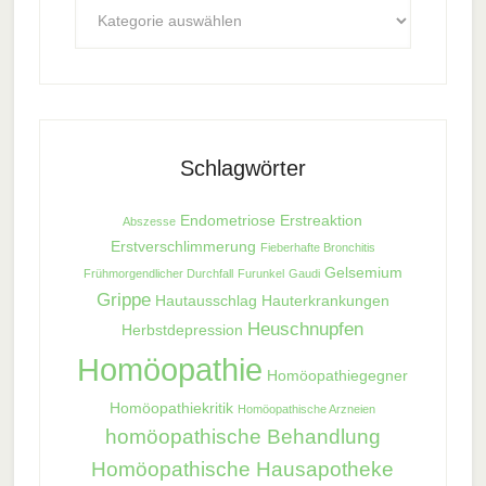
Kategorien
Schlagwörter
Endometriose
Erstreaktion
Abszesse
Erstverschlimmerung
Fieberhafte Bronchitis
Gelsemium
Frühmorgendlicher Durchfall
Furunkel
Gaudi
Grippe
Hautausschlag
Hauterkrankungen
Heuschnupfen
Herbstdepression
Homöopathie
Homöopathiegegner
Homöopathiekritik
Homöopathische Arzneien
homöopathische Behandlung
Homöopathische Hausapotheke