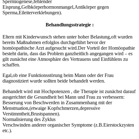
Spermiogenese,fehlender
Eisprung,Gelbkörperhormonmangel,Antikörper gegen
Sperma,Eileiterverklebungen).
Behandlungsstrategie :
Eltern mit Kinderwunsch stehen unter hoher Belastung,oft wurden
bereits Maßnahmen erfolglos durchgeführt bevor der
homöopathische Arzt aufgesucht wird.Der Vorteil der Homöopathie
besteht darin, dass das Problem ganzheitlich angegangen wird – es
gilt zunächst eine Atmosphäre des Vertrauens und Einfühlens zu
schaffen.
Egal,ob eine Funktionsstörung beim Mann oder der Frau
diagnostiziert wurde sollten beide behandelt werden.
Behandelt wird mit Hochpotenzen , die Therapie ist zunächst darauf
ausgerichtet die Gesundheit bei Mann und Frau zu verbessern:
Besserung von Beschwerden in Zusammenhang mit der
Menstruation,(etwaige Kopfschmerzen,depressive
Verstimmtheit,Brustspannen).
Normalisierung des Zyklus
Verschwinden anderer organischer Symptome (z.B.Eierstockzysten
etc.).