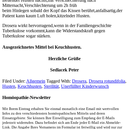
Bellender Husten nachts,mit Verschlechterung nach
Mitternacht,Verschlechterung um 2h früh
beim Hinlegen sobald der Kopf das Kissen berührt,anfallsartig,der
Patient kann kaum Luft holen,kitzelnder Husten.
Drosera wirkt hervorragend,wenn in der Familiengeschichte
Tuberkulose vorkommt,kann die Widerstandskraft gegen
Tuberkulose sogar stärken.
Ausgezeichnetes Mittel bei Keuchhusten.
Herzliche Grüße
Sedlacek Peter
Filed Under:
Allgemein
Tagged With:
Drosera
,
Drosera rotundifolia
,
Husten
,
Keuchhusten
,
Sterilität
,
Unerfüllter Kinderwunsch
Homöopathie-Newsletter
Mit Ihrem Eintrag erhalten Sie einmal monatlich eine Email mit wertvollen
Infos zu den verschiedensten homöopathischen Mitteln und deren
Einsatzgebiete. Sie können Ihre Einwilligung zum Empfang der E-Mails
jederzeit widerrufen. Dazu befindet sich am Ende jeder E-Mail ein Abmelde-
Link. Die Angabe Ihres Vornamens im Formular ist freiwillig und wird nur zur