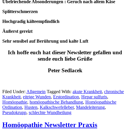
Übelriechende Absonderungen : Geruch nach altem Käse
Splitterschmerzen
Hochgradig kälteempfindlich
Äußerst gereizt
Sehr sensibel auf Berührung und kalte Luft
Ich hoffe euch hat dieser Newsletter gefallen und
sende euch liebe Grüße
Peter Sedlacek
Filed Under:
Allgemein
Tagged With:
akute Krankheit
,
chronische
Krankheit
,
eitrige Wunden
,
Erstordination
,
Hepar sulfuris
,
Homöopathie
,
homöopathische Behandlung
,
Homöopathische
Ordination
,
Husten
,
Kalkschwefelleber
,
Mandeleiterung
,
Pseudokrupp
,
schlechte Wundheilung
Homöopathie Newsletter Praxis