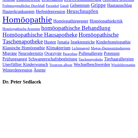
Grippe
Gelsemium
Hautausschlag
Frühmorgendlicher Durchfall
Furunkel
Gaudi
Heuschnupfen
Hauterkrankungen
Herbstdepression
Homöopathie
Homöopathiegegner
Homöopathiekritik
homöopathische Behandlung
Homöopathische Arzneien
Homöopathische Hausapotheke
Homöopathische
Taschenapotheke
Husten
Ignatia
Insektenstiche
Kinderhomöopathie
Klassische Homöopathie
Klimakterium
Lichtmangel
Magen-Darmentzündungen
Migräne
Neurodermitis
Ovarzyste
Pollenallergie
Potenzen
Paracelsus
Prüfungsangst
Schwangerschaftsbegleitung
Tierhaarallergien
Taschenapotheke
Unerfüllter Kinderwunsch
Wechselbeschwerden
Veratrum album
Windeldermatitis
Winterdepression
Ängste
Dr. Peter Sedlacek