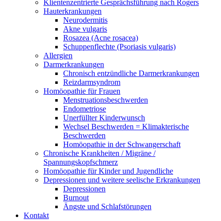
Klientenzentrierte Gesprächsführung nach Rogers
Hauterkrankungen
Neurodermitis
Akne vulgaris
Rosazea (Acne rosacea)
Schuppenflechte (Psoriasis vulgaris)
Allergien
Darmerkrankungen
Chronisch entzündliche Darmerkrankungen
Reizdarmsyndrom
Homöopathie für Frauen
Menstruationsbeschwerden
Endometriose
Unerfüllter Kinderwunsch
Wechsel Beschwerden = Klimakterische
Beschwerden
Homöopathie in der Schwangerschaft
Chronische Krankheiten / Migräne /
Spannungskopfschmerz
Homöopathie für Kinder und Jugendliche
Depressionen und weitere seelische Erkrankungen
Depressionen
Burnout
Ängste und Schlafstörungen
Kontakt