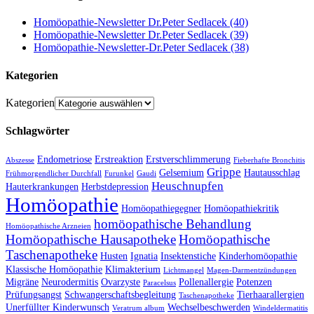
Homöopathie-Newsletter Dr.Peter Sedlacek (40)
Homöopathie-Newsletter Dr.Peter Sedlacek (39)
Homöopathie-Newsletter-Dr.Peter Sedlacek (38)
Kategorien
Kategorien
Schlagwörter
Endometriose
Erstreaktion
Erstverschlimmerung
Abszesse
Fieberhafte Bronchitis
Grippe
Gelsemium
Hautausschlag
Frühmorgendlicher Durchfall
Furunkel
Gaudi
Heuschnupfen
Hauterkrankungen
Herbstdepression
Homöopathie
Homöopathiegegner
Homöopathiekritik
homöopathische Behandlung
Homöopathische Arzneien
Homöopathische Hausapotheke
Homöopathische
Taschenapotheke
Husten
Ignatia
Insektenstiche
Kinderhomöopathie
Klassische Homöopathie
Klimakterium
Lichtmangel
Magen-Darmentzündungen
Migräne
Neurodermitis
Ovarzyste
Pollenallergie
Potenzen
Paracelsus
Prüfungsangst
Schwangerschaftsbegleitung
Tierhaarallergien
Taschenapotheke
Unerfüllter Kinderwunsch
Wechselbeschwerden
Veratrum album
Windeldermatitis