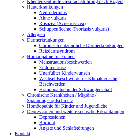
Klientenzentrierte Gesprächsführung nach Rogers
Hauterkrankungen
Neurodermitis
Akne vulgaris
Rosazea (Acne rosacea)
Schuppenflechte (Psoriasis vulgaris)
Allergien
Darmerkrankungen
Chronisch entzündliche Darmerkrankungen
Reizdarmsyndrom
Homöopathie für Frauen
Menstruationsbeschwerden
Endometriose
Unerfüllter Kinderwunsch
Wechsel Beschwerden = Klimakterische
Beschwerden
Homöopathie in der Schwangerschaft
Chronische Krankheiten / Migräne /
Spannungskopfschmerz
Homöopathie für Kinder und Jugendliche
Depressionen und weitere seelische Erkrankungen
Depressionen
Burnout
Ängste und Schlafstörungen
Kontakt