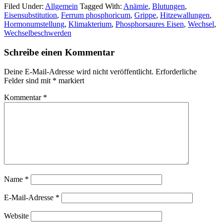
Filed Under:
Allgemein
Tagged With:
Anämie
,
Blutungen
,
Eisensubstitution
,
Ferrum phosphoricum
,
Grippe
,
Hitzewallungen
,
Hormonumstellung
,
Klimakterium
,
Phosphorsaures Eisen
,
Wechsel
,
Wechselbeschwerden
Schreibe einen Kommentar
Deine E-Mail-Adresse wird nicht veröffentlicht.
Erforderliche
Felder sind mit
*
markiert
Kommentar
*
Name
*
E-Mail-Adresse
*
Website