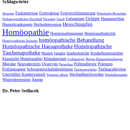
Schlagwörter
Endometriose
Erstreaktion
Erstverschlimmerung
Abszesse
Fieberhafte Bronchitis
Grippe
Gelsemium
Hautausschlag
Frühmorgendlicher Durchfall
Furunkel
Gaudi
Heuschnupfen
Hauterkrankungen
Herbstdepression
Homöopathie
Homöopathiegegner
Homöopathiekritik
homöopathische Behandlung
Homöopathische Arzneien
Homöopathische Hausapotheke
Homöopathische
Taschenapotheke
Husten
Ignatia
Insektenstiche
Kinderhomöopathie
Klassische Homöopathie
Klimakterium
Lichtmangel
Magen-Darmentzündungen
Migräne
Neurodermitis
Ovarzyste
Pollenallergie
Potenzen
Paracelsus
Prüfungsangst
Schwangerschaftsbegleitung
Tierhaarallergien
Taschenapotheke
Unerfüllter Kinderwunsch
Wechselbeschwerden
Veratrum album
Windeldermatitis
Winterdepression
Ängste
Dr. Peter Sedlacek