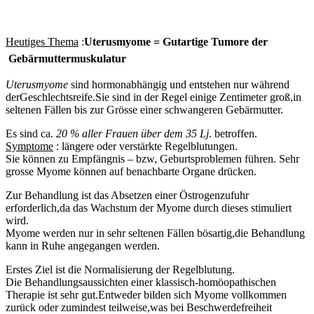
Heutiges Thema
:
Uterusmyome = Gutartige Tumore der
Gebärmuttermuskulatur
Uterusmyome
sind hormonabhängig und entstehen nur während
derGeschlechtsreife.Sie sind in der Regel einige Zentimeter groß,in
seltenen Fällen bis zur Grösse einer schwangeren Gebärmutter.
Es sind ca.
20 % aller Frauen über dem 35 Lj
. betroffen.
Symptome
: längere oder verstärkte Regelblutungen.
Sie können zu Empfängnis – bzw, Geburtsproblemen führen. Sehr
grosse Myome können auf benachbarte Organe drücken.
Zur Behandlung ist das Absetzen einer Östrogenzufuhr
erforderlich,da das Wachstum der Myome durch dieses stimuliert
wird.
Myome werden nur in sehr seltenen Fällen bösartig,die Behandlung
kann in Ruhe angegangen werden.
Erstes Ziel ist die Normalisierung der Regelblutung.
Die Behandlungsaussichten einer klassisch-homöopathischen
Therapie ist sehr gut.Entweder bilden sich Myome vollkommen
zurück oder zumindest teilweise,was bei Beschwerdefreiheit