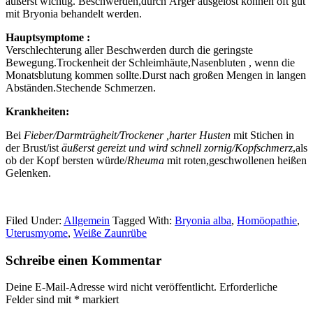
äußerst wichtig. Beschwerden,durch Ärger ausgelöst können oft gut
mit Bryonia behandelt werden.
Hauptsymptome :
Verschlechterung aller Beschwerden durch die geringste
Bewegung.Trockenheit der Schleimhäute,Nasenbluten , wenn die
Monatsblutung kommen sollte.Durst nach großen Mengen in langen
Abständen.Stechende Schmerzen.
Krankheiten:
Bei
Fieber/Darmträgheit/Trockener ,harter Husten
mit Stichen in
der Brust/ist
äußerst gereizt und wird schnell zornig/Kopfschmerz
,als
ob der Kopf bersten würde/
Rheuma
mit roten,geschwollenen heißen
Gelenken.
Filed Under:
Allgemein
Tagged With:
Bryonia alba
,
Homöopathie
,
Uterusmyome
,
Weiße Zaunrübe
Schreibe einen Kommentar
Deine E-Mail-Adresse wird nicht veröffentlicht.
Erforderliche
Felder sind mit
*
markiert