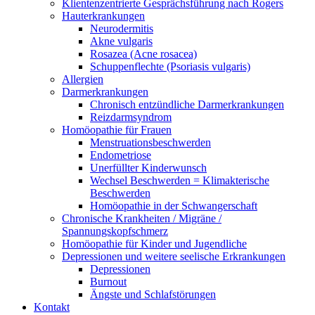
Klientenzentrierte Gesprächsführung nach Rogers
Hauterkrankungen
Neurodermitis
Akne vulgaris
Rosazea (Acne rosacea)
Schuppenflechte (Psoriasis vulgaris)
Allergien
Darmerkrankungen
Chronisch entzündliche Darmerkrankungen
Reizdarmsyndrom
Homöopathie für Frauen
Menstruationsbeschwerden
Endometriose
Unerfüllter Kinderwunsch
Wechsel Beschwerden = Klimakterische
Beschwerden
Homöopathie in der Schwangerschaft
Chronische Krankheiten / Migräne /
Spannungskopfschmerz
Homöopathie für Kinder und Jugendliche
Depressionen und weitere seelische Erkrankungen
Depressionen
Burnout
Ängste und Schlafstörungen
Kontakt