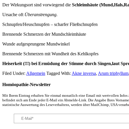
Der Wirkungsort sind vorwiegend die
Schleimhäute (Mund,Hals,R
Ursache oft
Überanstrengung.
Schnupfen/Heuschnupfen – scharfer Fließschnupfen
Brennende Schmerzen der Mundschleimhäute
Wunde aufgesprungene Mundwinkel
Brennende Schmerzen mit Wundheit des Kehlkopfes
Heiserkeit (!!!) bei Ermüdung der Stimme durch Singen,laut Sp
Filed Under:
Allgemein
Tagged With:
Akne inversa
,
Arum triphyllum
Homöopathie-Newsletter
Mit Ihrem Eintrag erhalten Sie einmal monatlich eine Email mit wertvollen Info
befindet sich am Ende jeder E-Mail ein Abmelde-Link. Die Angabe Ihres Vornamens
statistische Auswertung des Leseverhaltens, werden über MailChimp, USA verarbe