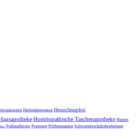
Heuschnupfen
rkrankungen
Herbstdepression
Hausapotheke
Homöopathische Taschenapotheke
Husten
Pollenallergie
Potenzen
Prüfungsangst
Schwangerschaftsbegleitung
lsus