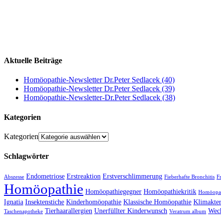
Aktuelle Beiträge
Homöopathie-Newsletter Dr.Peter Sedlacek (40)
Homöopathie-Newsletter Dr.Peter Sedlacek (39)
Homöopathie-Newsletter-Dr.Peter Sedlacek (38)
Kategorien
Kategorien
Schlagwörter
Endometriose
Erstreaktion
Erstverschlimmerung
Abszesse
Fieberhafte Bronchitis
F
Homöopathie
Homöopathiegegner
Homöopathiekritik
Homöopat
Ignatia
Insektenstiche
Kinderhomöopathie
Klassische Homöopathie
Klimakte
Tierhaarallergien
Unerfüllter Kinderwunsch
Wec
Taschenapotheke
Veratrum album