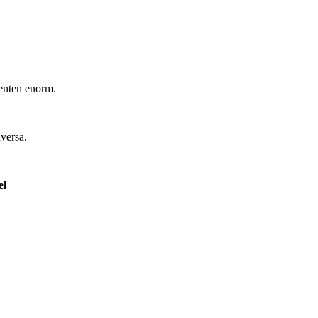
ienten enorm.
versa.
el