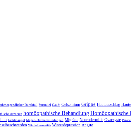
Grippe
Gelsemium
Hautausschlag
Haute
rühmorgendlicher Durchfall
Furunkel
Gaudi
homöopathische Behandlung
Homöopathische 
hische Arzneien
rium
Migräne
Neurodermitis
Ovarzyste
Lichtmangel
Magen-Darmentzündungen
Parace
hselbeschwerden
Winterdepression
Ängste
Windeldermatitis