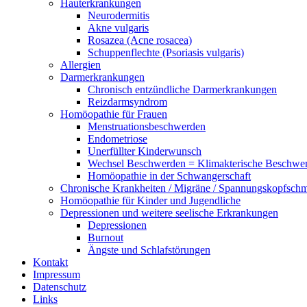
Hauterkrankungen
Neurodermitis
Akne vulgaris
Rosazea (Acne rosacea)
Schuppenflechte (Psoriasis vulgaris)
Allergien
Darmerkrankungen
Chronisch entzündliche Darmerkrankungen
Reizdarmsyndrom
Homöopathie für Frauen
Menstruationsbeschwerden
Endometriose
Unerfüllter Kinderwunsch
Wechsel Beschwerden = Klimakterische Beschwe
Homöopathie in der Schwangerschaft
Chronische Krankheiten / Migräne / Spannungskopfsch
Homöopathie für Kinder und Jugendliche
Depressionen und weitere seelische Erkrankungen
Depressionen
Burnout
Ängste und Schlafstörungen
Kontakt
Impressum
Datenschutz
Links