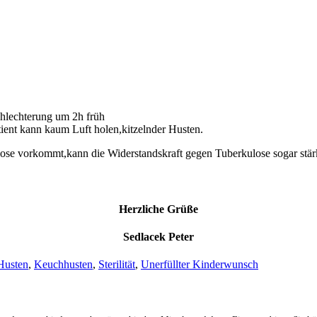
chlechterung um 2h früh
tient kann kaum Luft holen,kitzelnder Husten.
ose vorkommt,kann die Widerstandskraft gegen Tuberkulose sogar stär
Herzliche Grüße
Sedlacek Peter
Husten
,
Keuchhusten
,
Sterilität
,
Unerfüllter Kinderwunsch