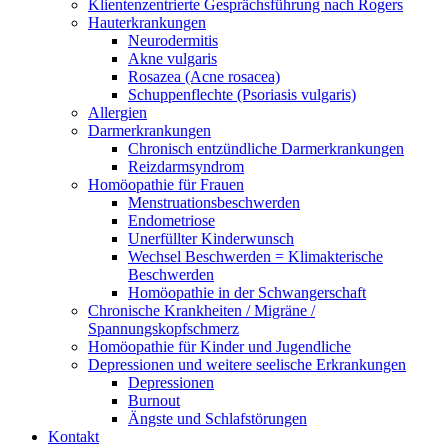
Klientenzentrierte Gesprächsführung nach Rogers
Hauterkrankungen
Neurodermitis
Akne vulgaris
Rosazea (Acne rosacea)
Schuppenflechte (Psoriasis vulgaris)
Allergien
Darmerkrankungen
Chronisch entzündliche Darmerkrankungen
Reizdarmsyndrom
Homöopathie für Frauen
Menstruationsbeschwerden
Endometriose
Unerfüllter Kinderwunsch
Wechsel Beschwerden = Klimakterische
Beschwerden
Homöopathie in der Schwangerschaft
Chronische Krankheiten / Migräne /
Spannungskopfschmerz
Homöopathie für Kinder und Jugendliche
Depressionen und weitere seelische Erkrankungen
Depressionen
Burnout
Ängste und Schlafstörungen
Kontakt