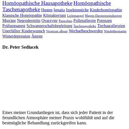
Homöopathische Hausapotheke
Homöopathische
Taschenapotheke
Husten
Ignatia
Insektenstiche
Kinderhomöopathie
Klassische Homöopathie
Klimakterium
Lichtmangel
Magen-Darmentzündungen
Migräne
Neurodermitis
Ovarzyste
Pollenallergie
Potenzen
Paracelsus
Prüfungsangst
Schwangerschaftsbegleitung
Tierhaarallergien
Taschenapotheke
Unerfüllter Kinderwunsch
Wechselbeschwerden
Veratrum album
Windeldermatitis
Winterdepression
Ängste
Dr. Peter Sedlacek
Eines meiner Grundanliegen ist, dass sich jeder Patient in der
freundlichen Atmosphäre meiner Praxis wohlfühlt und auf die
bestmögliche Behandlung zurückgreifen kann.