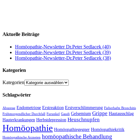
Aktuelle Beiträge
Homöopathie-Newsletter Dr.Peter Sedlacek (40)
Homöopathie-Newsletter Dr.Peter Sedlacek (39)
Homöopathie-Newsletter-Dr.Peter Sedlacek (38)
Kategorien
Kategorien
Schlagwörter
Endometriose
Erstreaktion
Erstverschlimmerung
Abszesse
Fieberhafte Bronchitis
Grippe
Gelsemium
Hautausschlag
Frühmorgendlicher Durchfall
Furunkel
Gaudi
Heuschnupfen
Hauterkrankungen
Herbstdepression
Homöopathie
Homöopathiegegner
Homöopathiekritik
homöopathische Behandlung
Homöopathische Arzneien