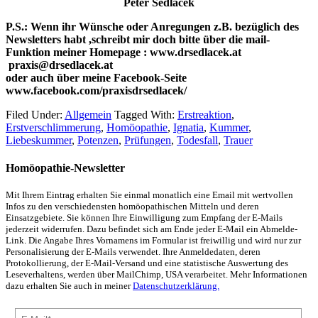
Peter Sedlacek
P.S.: Wenn ihr Wünsche oder Anregungen z.B. bezüglich des
Newsletters habt ,schreibt mir doch bitte über die mail-
Funktion meiner Homepage : www.drsedlacek.at
praxis@drsedlacek.at
oder auch über meine Facebook-Seite
www.facebook.com/praxisdrsedlacek/
Filed Under:
Allgemein
Tagged With:
Erstreaktion
,
Erstverschlimmerung
,
Homöopathie
,
Ignatia
,
Kummer
,
Liebeskummer
,
Potenzen
,
Prüfungen
,
Todesfall
,
Trauer
Homöopathie-Newsletter
Mit Ihrem Eintrag erhalten Sie einmal monatlich eine Email mit wertvollen
Infos zu den verschiedensten homöopathischen Mitteln und deren
Einsatzgebiete. Sie können Ihre Einwilligung zum Empfang der E-Mails
jederzeit widerrufen. Dazu befindet sich am Ende jeder E-Mail ein Abmelde-
Link. Die Angabe Ihres Vornamens im Formular ist freiwillig und wird nur zur
Personalisierung der E-Mails verwendet. Ihre Anmeldedaten, deren
Protokollierung, der E-Mail-Versand und eine statistische Auswertung des
Leseverhaltens, werden über MailChimp, USA verarbeitet. Mehr Informationen
dazu erhalten Sie auch in meiner
Datenschutzerklärung.