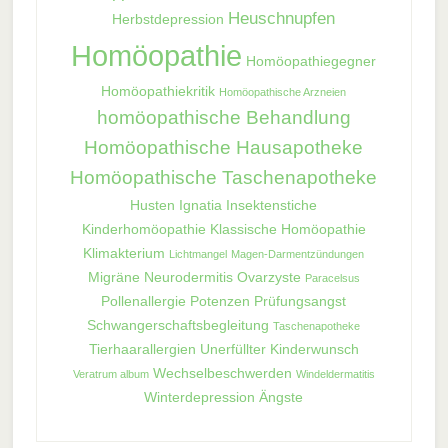
Heuschnupfen
Herbstdepression
Homöopathie
Homöopathiegegner
Homöopathiekritik
Homöopathische Arzneien
homöopathische Behandlung
Homöopathische Hausapotheke
Homöopathische Taschenapotheke
Husten
Ignatia
Insektenstiche
Kinderhomöopathie
Klassische Homöopathie
Klimakterium
Lichtmangel
Magen-Darmentzündungen
Migräne
Neurodermitis
Ovarzyste
Paracelsus
Pollenallergie
Potenzen
Prüfungsangst
Schwangerschaftsbegleitung
Taschenapotheke
Tierhaarallergien
Unerfüllter Kinderwunsch
Wechselbeschwerden
Veratrum album
Windeldermatitis
Winterdepression
Ängste