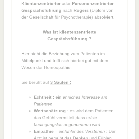
Klientenzentrierter
oder
Personenzentrierter
Gesprächsführung
nach
Rogers
(Diplom von
der Gesellschaft für Psychotherapie) absolviert.
Was ist klientenzentrierte
Gesprächsführung ?
Hier steht die Beziehung zum Patienten im
Mittelpunkt und trifft sich hierbei gut mit dem
Wesen der Homöopathie.
Sie beruht auf
3 Säulen :
Echtheit :
ein
ehrliches Interesse am
Patienten
Wertschätzung :
es wird dem Patienten
das Gefühl vermittelt,dass er/sie
bedingungslos angenomme
n
wird.
Empathie
=
einfühlendes Verstehen
: Der
Arzt ist bemüht,das Denken und Fühlen