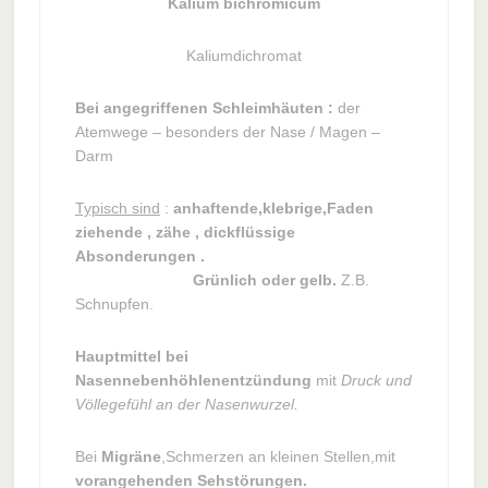
Kalium bichromicum
Kaliumdichromat
Bei angegriffenen Schleimhäuten :
der
Atemwege – besonders der Nase / Magen –
Darm
Typisch sind
:
anhaftende,klebrige,Faden
ziehende , zähe , dickflüssige
Absonderungen .
Grünlich oder gelb.
Z.B.
Schnupfen.
Hauptmittel bei
Nasennebenhöhlenentzündung
mit
Druck und
Völlegefühl an der Nasenwurzel.
Bei
Migräne
,Schmerzen an kleinen Stellen,mit
vorangehenden Sehstörungen.