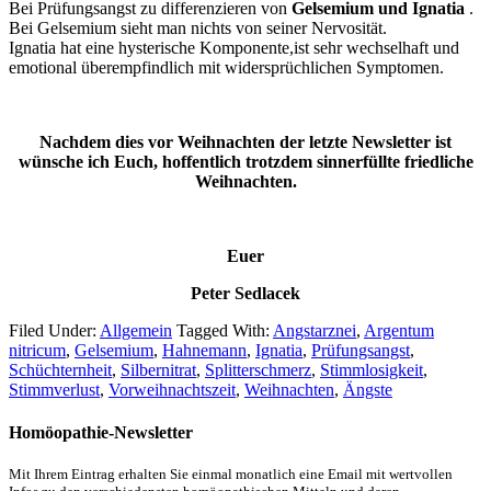
Bei Prüfungsangst zu differenzieren von
Gelsemium und Ignatia
.
Bei Gelsemium sieht man nichts von seiner Nervosität.
Ignatia hat eine hysterische Komponente,ist sehr wechselhaft und
emotional überempfindlich mit widersprüchlichen Symptomen.
Nachdem dies vor Weihnachten der letzte Newsletter ist
wünsche ich Euch, hoffentlich trotzdem sinnerfüllte friedliche
Weihnachten.
Euer
Peter Sedlacek
Filed Under:
Allgemein
Tagged With:
Angstarznei
,
Argentum
nitricum
,
Gelsemium
,
Hahnemann
,
Ignatia
,
Prüfungsangst
,
Schüchternheit
,
Silbernitrat
,
Splitterschmerz
,
Stimmlosigkeit
,
Stimmverlust
,
Vorweihnachtszeit
,
Weihnachten
,
Ängste
Homöopathie-Newsletter
Mit Ihrem Eintrag erhalten Sie einmal monatlich eine Email mit wertvollen