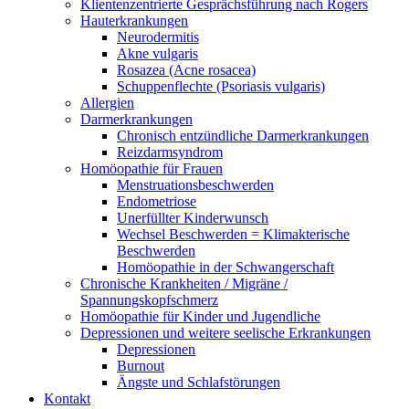
Klientenzentrierte Gesprächsführung nach Rogers
Hauterkrankungen
Neurodermitis
Akne vulgaris
Rosazea (Acne rosacea)
Schuppenflechte (Psoriasis vulgaris)
Allergien
Darmerkrankungen
Chronisch entzündliche Darmerkrankungen
Reizdarmsyndrom
Homöopathie für Frauen
Menstruationsbeschwerden
Endometriose
Unerfüllter Kinderwunsch
Wechsel Beschwerden = Klimakterische
Beschwerden
Homöopathie in der Schwangerschaft
Chronische Krankheiten / Migräne /
Spannungskopfschmerz
Homöopathie für Kinder und Jugendliche
Depressionen und weitere seelische Erkrankungen
Depressionen
Burnout
Ängste und Schlafstörungen
Kontakt