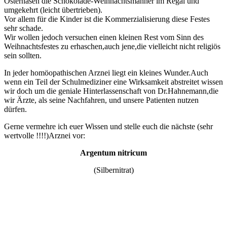
Osterhasen die Schokolade-Weihnachtsmänner im Regal und
umgekehrt (leicht übertrieben).
Vor allem für die Kinder ist die Kommerzialisierung diese Festes
sehr schade.
Wir wollen jedoch versuchen einen kleinen Rest vom Sinn des
Weihnachtsfestes zu erhaschen,auch jene,die vielleicht nicht religiös
sein sollten.
In jeder homöopathischen Arznei liegt ein kleines Wunder.Auch
wenn ein Teil der Schulmediziner eine Wirksamkeit abstreitet wissen
wir doch um die geniale Hinterlassenschaft von Dr.Hahnemann,die
wir Ärzte, als seine Nachfahren, und unsere Patienten nutzen
dürfen.
Gerne vermehre ich euer Wissen und stelle euch die nächste (sehr
wertvolle !!!!)Arznei vor:
Argentum nitricum
(Silbernitrat)