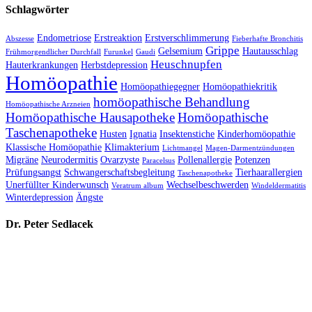
Schlagwörter
Endometriose
Erstreaktion
Erstverschlimmerung
Abszesse
Fieberhafte Bronchitis
Grippe
Gelsemium
Hautausschlag
Frühmorgendlicher Durchfall
Furunkel
Gaudi
Heuschnupfen
Hauterkrankungen
Herbstdepression
Homöopathie
Homöopathiegegner
Homöopathiekritik
homöopathische Behandlung
Homöopathische Arzneien
Homöopathische Hausapotheke
Homöopathische
Taschenapotheke
Husten
Ignatia
Insektenstiche
Kinderhomöopathie
Klassische Homöopathie
Klimakterium
Lichtmangel
Magen-Darmentzündungen
Migräne
Neurodermitis
Ovarzyste
Pollenallergie
Potenzen
Paracelsus
Prüfungsangst
Schwangerschaftsbegleitung
Tierhaarallergien
Taschenapotheke
Unerfüllter Kinderwunsch
Wechselbeschwerden
Veratrum album
Windeldermatitis
Winterdepression
Ängste
Dr. Peter Sedlacek