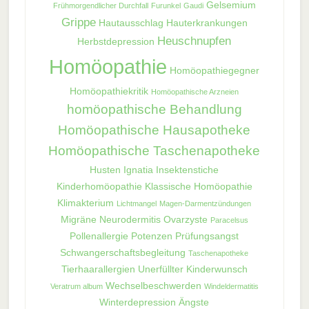
Gelsemium
Frühmorgendlicher Durchfall
Furunkel
Gaudi
Grippe
Hautausschlag
Hauterkrankungen
Heuschnupfen
Herbstdepression
Homöopathie
Homöopathiegegner
Homöopathiekritik
Homöopathische Arzneien
homöopathische Behandlung
Homöopathische Hausapotheke
Homöopathische Taschenapotheke
Husten
Ignatia
Insektenstiche
Kinderhomöopathie
Klassische Homöopathie
Klimakterium
Lichtmangel
Magen-Darmentzündungen
Migräne
Neurodermitis
Ovarzyste
Paracelsus
Pollenallergie
Potenzen
Prüfungsangst
Schwangerschaftsbegleitung
Taschenapotheke
Tierhaarallergien
Unerfüllter Kinderwunsch
Wechselbeschwerden
Veratrum album
Windeldermatitis
Winterdepression
Ängste