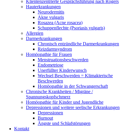
Klientenzentrierte Gesprächsführung nach Rogers
Hauterkrankungen
Neurodermitis
Akne vulgaris
Rosazea (Acne rosacea)
Schuppenflechte (Psoriasis vulgaris)
Allergien
Darmerkrankungen
Chronisch entzündliche Darmerkrankungen
Reizdarmsyndrom
Homöopathie für Frauen
Menstruationsbeschwerden
Endometriose
Unerfüllter Kinderwunsch
Wechsel Beschwerden = Klimakterische
Beschwerden
Homöopathie in der Schwangerschaft
Chronische Krankheiten / Migräne /
Spannungskopfschmerz
Homöopathie für Kinder und Jugendliche
Depressionen und weitere seelische Erkrankungen
Depressionen
Burnout
Ängste und Schlafstörungen
Kontakt