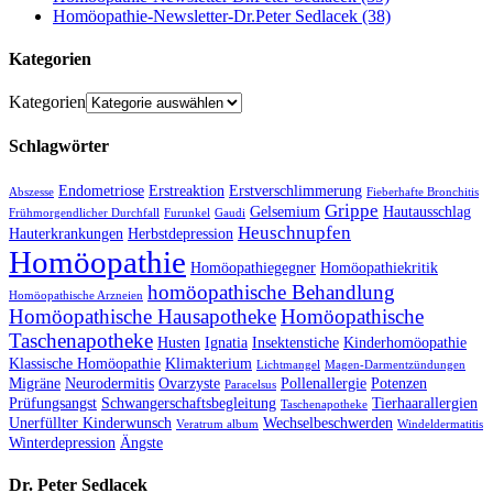
Homöopathie-Newsletter-Dr.Peter Sedlacek (38)
Kategorien
Kategorien
Schlagwörter
Endometriose
Erstreaktion
Erstverschlimmerung
Abszesse
Fieberhafte Bronchitis
Grippe
Gelsemium
Hautausschlag
Frühmorgendlicher Durchfall
Furunkel
Gaudi
Heuschnupfen
Hauterkrankungen
Herbstdepression
Homöopathie
Homöopathiegegner
Homöopathiekritik
homöopathische Behandlung
Homöopathische Arzneien
Homöopathische Hausapotheke
Homöopathische
Taschenapotheke
Husten
Ignatia
Insektenstiche
Kinderhomöopathie
Klassische Homöopathie
Klimakterium
Lichtmangel
Magen-Darmentzündungen
Migräne
Neurodermitis
Ovarzyste
Pollenallergie
Potenzen
Paracelsus
Prüfungsangst
Schwangerschaftsbegleitung
Tierhaarallergien
Taschenapotheke
Unerfüllter Kinderwunsch
Wechselbeschwerden
Veratrum album
Windeldermatitis
Winterdepression
Ängste
Dr. Peter Sedlacek