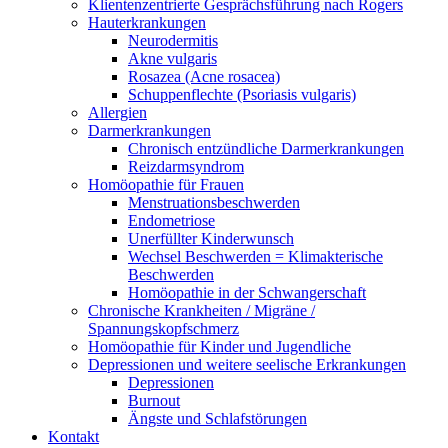
Klientenzentrierte Gesprächsführung nach Rogers
Hauterkrankungen
Neurodermitis
Akne vulgaris
Rosazea (Acne rosacea)
Schuppenflechte (Psoriasis vulgaris)
Allergien
Darmerkrankungen
Chronisch entzündliche Darmerkrankungen
Reizdarmsyndrom
Homöopathie für Frauen
Menstruationsbeschwerden
Endometriose
Unerfüllter Kinderwunsch
Wechsel Beschwerden = Klimakterische
Beschwerden
Homöopathie in der Schwangerschaft
Chronische Krankheiten / Migräne /
Spannungskopfschmerz
Homöopathie für Kinder und Jugendliche
Depressionen und weitere seelische Erkrankungen
Depressionen
Burnout
Ängste und Schlafstörungen
Kontakt