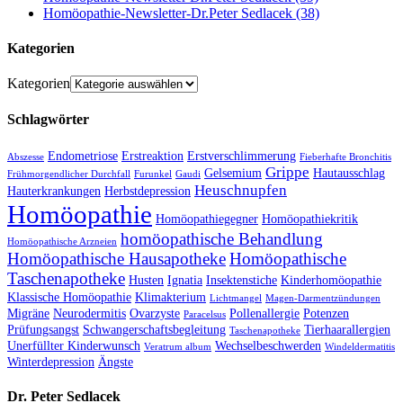
Homöopathie-Newsletter-Dr.Peter Sedlacek (38)
Kategorien
Kategorien
Schlagwörter
Endometriose
Erstreaktion
Erstverschlimmerung
Abszesse
Fieberhafte Bronchitis
Grippe
Gelsemium
Hautausschlag
Frühmorgendlicher Durchfall
Furunkel
Gaudi
Heuschnupfen
Hauterkrankungen
Herbstdepression
Homöopathie
Homöopathiegegner
Homöopathiekritik
homöopathische Behandlung
Homöopathische Arzneien
Homöopathische Hausapotheke
Homöopathische
Taschenapotheke
Husten
Ignatia
Insektenstiche
Kinderhomöopathie
Klassische Homöopathie
Klimakterium
Lichtmangel
Magen-Darmentzündungen
Migräne
Neurodermitis
Ovarzyste
Pollenallergie
Potenzen
Paracelsus
Prüfungsangst
Schwangerschaftsbegleitung
Tierhaarallergien
Taschenapotheke
Unerfüllter Kinderwunsch
Wechselbeschwerden
Veratrum album
Windeldermatitis
Winterdepression
Ängste
Dr. Peter Sedlacek