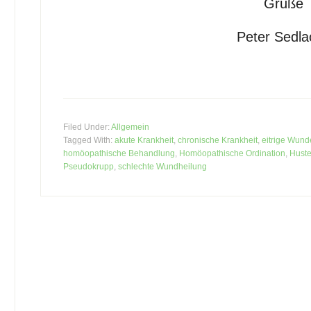
Grüße
Peter Sedla
Filed Under:
Allgemein
Tagged With:
akute Krankheit
,
chronische Krankheit
,
eitrige Wun
homöopathische Behandlung
,
Homöopathische Ordination
,
Hust
Pseudokrupp
,
schlechte Wundheilung