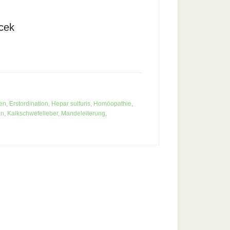
cek
den
,
Erstordination
,
Hepar sulfuris
,
Homöopathie
,
en
,
Kalkschwefelleber
,
Mandeleiterung
,