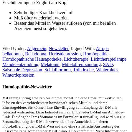
Erschütterungen / Zugluft am Kopf
Sehr heftiger Krankheitsverlauf
Muß öfter wiederholt werden
Besser das Mittel in Wasser auflösen (von mir bei allen
Arzneien meist so gehalten).
Filed Under:
Allgemein
,
Newsletter
Tagged With:
Atropa
belladonna
,
Belladonna
,
Herbstdepression
,
Homöopathie
,
Homöopathische Hausapotheke
,
Lichttherapie
,
Lichttherapielampe
,
Mandelentzündung
,
Melatonin
,
Mittelohrentzündung
,
SAD
,
Saisonale Depression
,
Schlafhormon
,
Tollkirsche
,
Winterblues
,
Winterdepression
Homöopathie-Newsletter
Mit Ihrem Eintrag erhalten Sie einmal monatlich eine Email mit wertvollen
Infos zu den verschiedensten homöopathischen Mitteln und deren
Einsatzgebiete. Sie können Ihre Einwilligung zum Empfang der E-Mails
jederzeit widerrufen. Dazu befindet sich am Ende jeder E-Mail ein Abmelde-
Link. Die Angabe Ihres Vornamens im Formular ist freiwillig und wird nur zur
Personalisierung der E-Mails verwendet. Ihre Anmeldedaten, deren
Protokollierung, der E-Mail-Versand und eine statistische Auswertung des
Leseverhaltens, werden über MailChimp, USA verarbeitet. Mehr Informationen