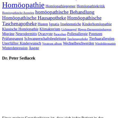
Homöopathie
Homöopathiegegner
Homöopathiekritik
homöopathische Behandlung
Homöopathische Arzneien
Homöopathische Hausapotheke
Homöopathische
Taschenapotheke
Husten
Ignatia
Insektenstiche
Kinderhomöopathie
Klassische Homöopathie
Klimakterium
Lichtmangel
Magen-Darmentzündungen
Migräne
Neurodermitis
Ovarzyste
Pollenallergie
Potenzen
Paracelsus
Prüfungsangst
Schwangerschaftsbegleitung
Tierhaarallergien
Taschenapotheke
Unerfüllter Kinderwunsch
Wechselbeschwerden
Veratrum album
Windeldermatitis
Winterdepression
Ängste
Dr. Peter Sedlacek