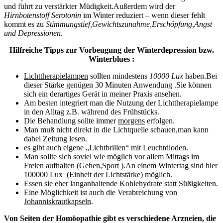
und führt zu verstärkter Müdigkeit.Außerdem wird der
Hirnbotenstoff Serotonin
im Winter reduziert – wenn dieser fehlt
kommt es zu
Stimmungstief,Gewichtszunahme,Erschöpfung,Angst
und Depressionen.
Hilfreiche Tipps zur Vorbeugung der Winterdepression bzw.
Winterblues :
Lichttherapielampen
sollten mindestens
10000 Lux
haben.Bei
dieser Stärke genügen 30 Minuten Anwendung .Sie können
sich ein derartiges Gerät in meiner Praxis ansehen.
Am besten integriert man die Nutzung der Lichttherapielampe
in den Alltag z.B. während des Frühstücks.
Die Behandlung sollte immer
morgens
erfolgen.
Man muß nicht direkt in die Lichtquelle schauen,man kann
dabei Zeitung lesen.
es gibt auch eigene „Lichtbrillen“ mit Leuchtdioden.
Man sollte sich
soviel wie möglich
vor allem Mittags
im
Freien aufhalten
(Gehen,Sport ).An einem Wintertag sind hier
100000 Lux (Einheit der Lichtstärke) möglich.
Essen sie eher langanhaltende Kohlehydrate statt Süßigkeiten.
Eine Möglichkeit ist auch die Verabreichung von
Johanniskrautkapseln
.
Von Seiten der Homöopathie gibt es verschiedene Arzneien, die