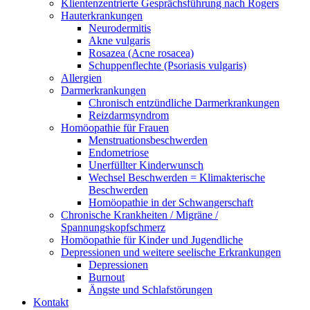
Klientenzentrierte Gesprächsführung nach Rogers
Hauterkrankungen
Neurodermitis
Akne vulgaris
Rosazea (Acne rosacea)
Schuppenflechte (Psoriasis vulgaris)
Allergien
Darmerkrankungen
Chronisch entzündliche Darmerkrankungen
Reizdarmsyndrom
Homöopathie für Frauen
Menstruationsbeschwerden
Endometriose
Unerfüllter Kinderwunsch
Wechsel Beschwerden = Klimakterische
Beschwerden
Homöopathie in der Schwangerschaft
Chronische Krankheiten / Migräne /
Spannungskopfschmerz
Homöopathie für Kinder und Jugendliche
Depressionen und weitere seelische Erkrankungen
Depressionen
Burnout
Ängste und Schlafstörungen
Kontakt