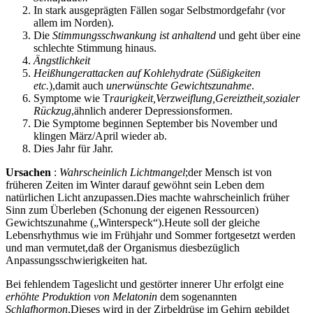
In stark ausgeprägten Fällen sogar Selbstmordgefahr (vor
allem im Norden).
Die
Stimmungsschwankung ist anhaltend
und geht über eine
schlechte Stimmung hinaus.
Ängstlichkeit
Heißhungerattacken auf Kohlehydrate (Süßigkeiten
etc.
),damit auch
unerwünschte Gewichtszunahme
.
Symptome wie T
raurigkeit,Verzweiflung,Gereiztheit,sozialer
Rückzug
,ähnlich anderer Depressionsformen.
Die Symptome beginnen September bis November und
klingen März/April wieder ab.
Dies Jahr für Jahr.
Ursachen
:
Wahrscheinlich Lichtmangel
;der Mensch ist von
früheren Zeiten im Winter darauf gewöhnt sein Leben dem
natürlichen Licht anzupassen.Dies machte wahrscheinlich früher
Sinn zum Überleben (Schonung der eigenen Ressourcen)
Gewichtszunahme („Winterspeck“).Heute soll der gleiche
Lebensrhythmus wie im Frühjahr und Sommer fortgesetzt werden
und man vermutet,daß der Organismus diesbezüglich
Anpassungsschwierigkeiten hat.
Bei fehlendem Tageslicht und gestörter innerer Uhr erfolgt eine
erhöhte Produktion von Melatonin
dem sogenannten
Schlafhormon
.Dieses wird in der Zirbeldrüse im Gehirn gebildet