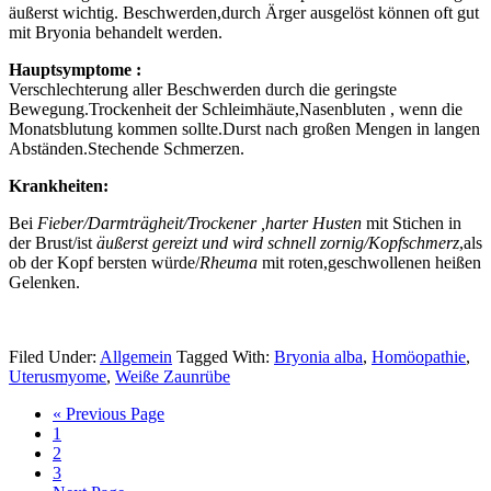
äußerst wichtig. Beschwerden,durch Ärger ausgelöst können oft gut
mit Bryonia behandelt werden.
Hauptsymptome :
Verschlechterung aller Beschwerden durch die geringste
Bewegung.Trockenheit der Schleimhäute,Nasenbluten , wenn die
Monatsblutung kommen sollte.Durst nach großen Mengen in langen
Abständen.Stechende Schmerzen.
Krankheiten:
Bei
Fieber/Darmträgheit/Trockener ,harter Husten
mit Stichen in
der Brust/ist
äußerst gereizt und wird schnell zornig/Kopfschmerz
,als
ob der Kopf bersten würde/
Rheuma
mit roten,geschwollenen heißen
Gelenken.
Filed Under:
Allgemein
Tagged With:
Bryonia alba
,
Homöopathie
,
Uterusmyome
,
Weiße Zaunrübe
« Previous Page
1
2
3