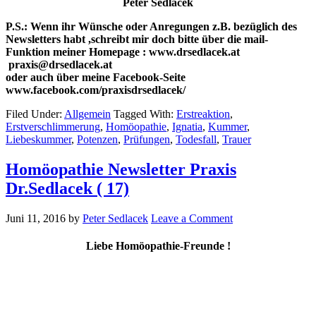
Peter Sedlacek
P.S.: Wenn ihr Wünsche oder Anregungen z.B. bezüglich des
Newsletters habt ,schreibt mir doch bitte über die mail-
Funktion meiner Homepage : www.drsedlacek.at
praxis@drsedlacek.at
oder auch über meine Facebook-Seite
www.facebook.com/praxisdrsedlacek/
Filed Under:
Allgemein
Tagged With:
Erstreaktion
,
Erstverschlimmerung
,
Homöopathie
,
Ignatia
,
Kummer
,
Liebeskummer
,
Potenzen
,
Prüfungen
,
Todesfall
,
Trauer
Homöopathie Newsletter Praxis
Dr.Sedlacek ( 17)
Juni 11, 2016
by
Peter Sedlacek
Leave a Comment
Liebe Homöopathie-Freunde !