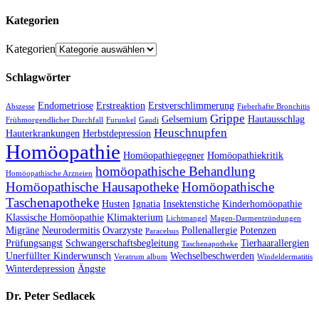
Kategorien
Kategorien
Schlagwörter
Endometriose
Erstreaktion
Erstverschlimmerung
Abszesse
Fieberhafte Bronchitis
Grippe
Gelsemium
Hautausschlag
Frühmorgendlicher Durchfall
Furunkel
Gaudi
Heuschnupfen
Hauterkrankungen
Herbstdepression
Homöopathie
Homöopathiegegner
Homöopathiekritik
homöopathische Behandlung
Homöopathische Arzneien
Homöopathische Hausapotheke
Homöopathische
Taschenapotheke
Husten
Ignatia
Insektenstiche
Kinderhomöopathie
Klassische Homöopathie
Klimakterium
Lichtmangel
Magen-Darmentzündungen
Migräne
Neurodermitis
Ovarzyste
Pollenallergie
Potenzen
Paracelsus
Prüfungsangst
Schwangerschaftsbegleitung
Tierhaarallergien
Taschenapotheke
Unerfüllter Kinderwunsch
Wechselbeschwerden
Veratrum album
Windeldermatitis
Winterdepression
Ängste
Dr. Peter Sedlacek