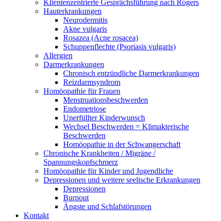
Klientenzentrierte Gesprächsführung nach Rogers
Hauterkrankungen
Neurodermitis
Akne vulgaris
Rosazea (Acne rosacea)
Schuppenflechte (Psoriasis vulgaris)
Allergien
Darmerkrankungen
Chronisch entzündliche Darmerkrankungen
Reizdarmsyndrom
Homöopathie für Frauen
Menstruationsbeschwerden
Endometriose
Unerfüllter Kinderwunsch
Wechsel Beschwerden = Klimakterische
Beschwerden
Homöopathie in der Schwangerschaft
Chronische Krankheiten / Migräne /
Spannungskopfschmerz
Homöopathie für Kinder und Jugendliche
Depressionen und weitere seelische Erkrankungen
Depressionen
Burnout
Ängste und Schlafstörungen
Kontakt