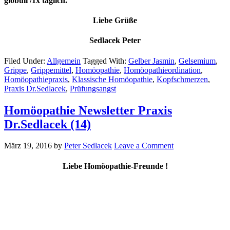
globuli /1x täglich.
Liebe Grüße
Sedlacek Peter
Filed Under:
Allgemein
Tagged With:
Gelber Jasmin
,
Gelsemium
,
Grippe
,
Grippemittel
,
Homöopathie
,
Homöopathieordination
,
Homöopathiepraxis
,
Klassische Homöopathie
,
Kopfschmerzen
,
Praxis Dr.Sedlacek
,
Prüfungsangst
Homöopathie Newsletter Praxis
Dr.Sedlacek (14)
März 19, 2016
by
Peter Sedlacek
Leave a Comment
Liebe Homöopathie-Freunde !